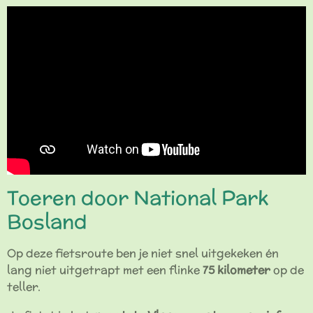
Toeren door National Park
Bosland
Op deze fietsroute ben je niet snel uitgekeken én
lang niet uitgetrapt met een flinke
75 kilometer
op de
teller.