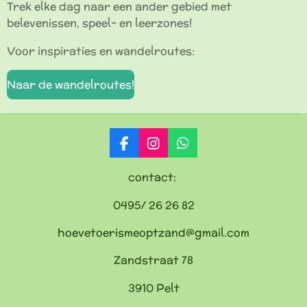
Trek elke dag naar een ander gebied met
belevenissen, speel- en leerzones!
Voor inspiraties en wandelroutes:
Naar de wandelroutes!
F
I
W
a
n
h
c
s
a
contact:
e
t
t
b
a
s
0495/ 26 26 82
o
g
A
o
r
p
hoevetoerismeoptzand@gmail.com
k
a
p
m
Zandstraat 78
3910 Pelt