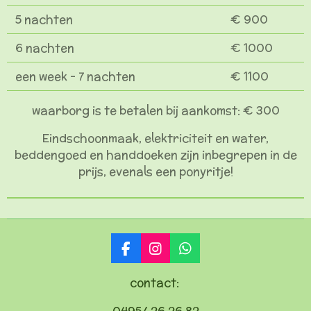
5 nachten
€ 900
6 nachten
€ 1000
een week - 7 nachten
€ 1100
waarborg is te betalen bij aankomst: € 300
Eindschoonmaak, elektriciteit en water,
beddengoed en handdoeken zijn inbegrepen in de
prijs, evenals een ponyritje!
F
I
W
a
n
h
c
s
a
contact:
e
t
t
b
a
s
0495/ 26 26 82