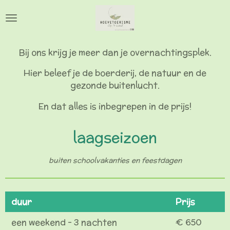
Ga
direct
naar
de
Bij ons krijg je meer dan je overnachtingsplek.
hoofdinhoud
Hier beleef je de boerderij, de natuur en de
gezonde buitenlucht.
En dat alles is inbegrepen in de prijs!
laagseizoen
buiten schoolvakanties en feestdagen
duur
Prijs
een weekend - 3 nachten
€ 650